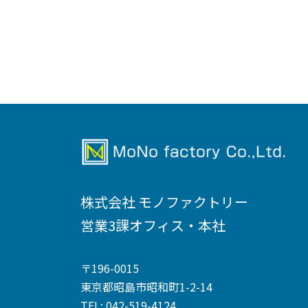
投
稿
の
ペ
ー
ジ
送
株式会社 モノファクトリー
営業3課オフィス・本社
り
〒196-0015
東京都昭島市昭和町1-2-14
TEL: 042-519-4124