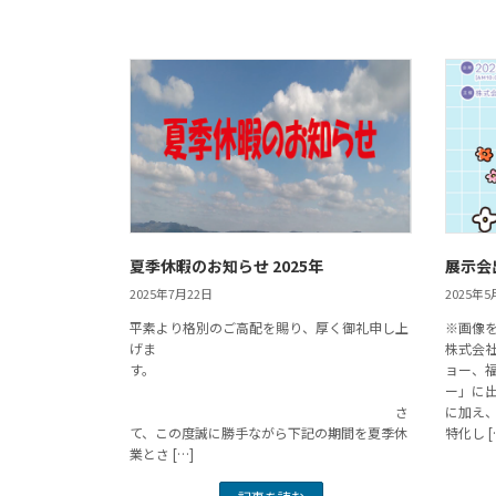
夏季休暇のお知らせ 2025年
展示会
2025年7月22日
2025年5
平素より格別のご高配を賜り、厚く御礼申し上
※画像
げま
株式会
す。
ョー、
ー」に
さ
に加え、
て、この度誠に勝手ながら下記の期間を夏季休
特化し [
業とさ […]