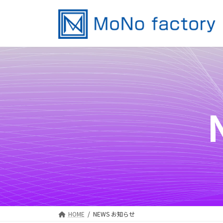
コ
ナ
ン
ビ
テ
ゲ
ン
ー
ツ
シ
へ
ョ
ス
ン
キ
に
ッ
移
プ
動
HOME
NEWS お知らせ