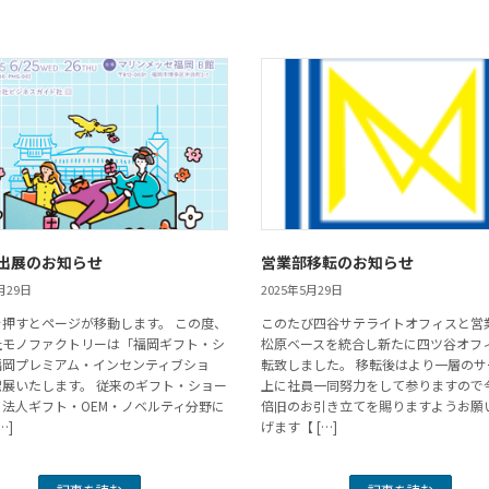
出展のお知らせ
営業部移転のお知らせ
月29日
2025年5月29日
を押すとページが移動します。 この度、
このたび四谷サテライトオフィスと営
社モノファクトリーは「福岡ギフト・シ
松原ベースを統合し新たに四ツ谷オフ
福岡プレミアム・インセンティブショ
転致しました。 移転後はより一層のサ
出展いたします。 従来のギフト・ショー
上に社員一同努力をして参りますので
法人ギフト・OEM・ノベルティ分野に
倍旧のお引き立てを賜りますようお願
…]
げます【 […]