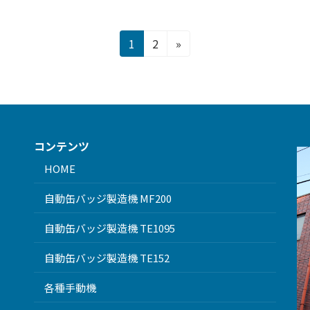
固
固
1
2
»
定
定
ペ
ペ
ー
ー
ジ
ジ
コンテンツ
HOME
自動缶バッジ製造機 MF200
自動缶バッジ製造機 TE1095
自動缶バッジ製造機 TE152
各種手動機