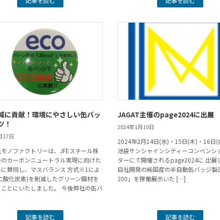
記事を読む
記事を読む
削減に貢献！環境にやさしい缶バッ
JAGAT主催のpage2024に出展
ツ！
2024年1月10日
月17日
2024年2月14日(水)・15日(木)・16日(
モノファクトリーは、JFEスチール株
池袋サンシャインシティーコンベンシ
様のカーボンニュートラル実現に向けた
ターにて開催されるpage2024に 出
に賛同し、マスバランス 方式※1によ
自社開発の純国産の半自動缶バッジ製造
(二酸化炭素)を削減したグリーン鋼材を
200」を稼働展示いた […]
ることにいたしました。 今後弊社の缶バ
記事を読む
記事を読む