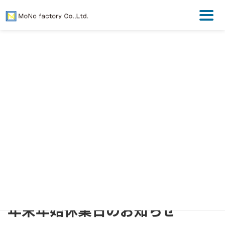
コ
ナ
ン
ビ
テ
ゲ
NEWS お知ら
ン
ー
ツ
シ
へ
ョ
ス
ン
せ
キ
に
ッ
移
プ
動
HOME
NEWS お知らせ
年末年始休業日のお知らせ
年末年始休業日のお知らせ